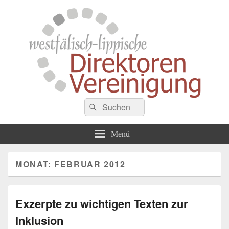
Westfälisch-Lippische
Suche
Zusammenschluss von Schulleiterinnen und Schulleitern der Gymnasien in
Suchen
Westfalen
nach:
Direktorenvereinigung
Menü
MONAT:
FEBRUAR 2012
Exzerpte zu wichtigen Texten zur
Inklusion