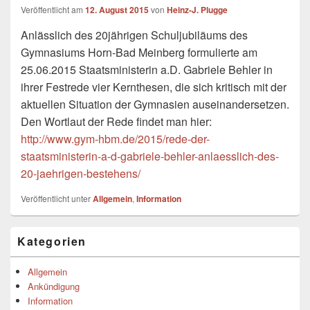
Veröffentlicht am
12. August 2015
von
Heinz-J. Plugge
Anlässlich des 20jährigen Schuljubiläums des
Gymnasiums Horn-Bad Meinberg formulierte am
25.06.2015 Staatsministerin a.D. Gabriele Behler in
ihrer Festrede vier Kernthesen, die sich kritisch mit der
aktuellen Situation der Gymnasien auseinandersetzen.
Den Wortlaut der Rede findet man hier:
http://www.gym-hbm.de/2015/rede-der-
staatsministerin-a-d-gabriele-behler-anlaesslich-des-
20-jaehrigen-bestehens/
Veröffentlicht unter
Allgemein
,
Information
Primärer
Kategorien
Seitenleisten-
Widgetbereich
Allgemein
Ankündigung
Information