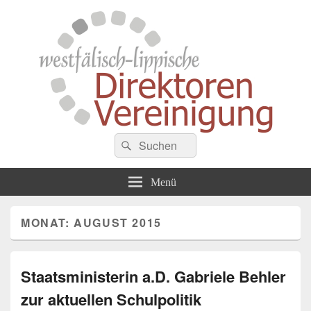
Westfälisch-Lippische
Suche
Zusammenschluss von Schulleiterinnen und Schulleitern der Gymnasien in
Suchen
Westfalen
nach:
Direktorenvereinigung
Menü
MONAT:
AUGUST 2015
Staatsministerin a.D. Gabriele Behler
zur aktuellen Schulpolitik