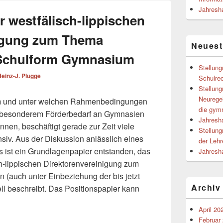
Jahresh
 westfälisch-lippischen
nigung zum Thema
Neuest
 Schulform Gymnasium
Stellun
einz-J. Plugge
Schulre
Stellun
Neurege
orm und unter welchen Rahmenbedingungen
die gym
t besonderem Förderbedarf an Gymnasien
Jahresh
nnen, beschäftigt gerade zur Zeit viele
Stellun
siv. Aus der Diskussion anlässlich eines
der Lehr
ist ein Grundlagenpapier entstanden, das
Jahresh
ch-lippischen Direktorenvereinigung zum
(auch unter Einbeziehung der bis jetzt
Archiv
l beschreibt. Das Positionspapier kann
April 20
Februar