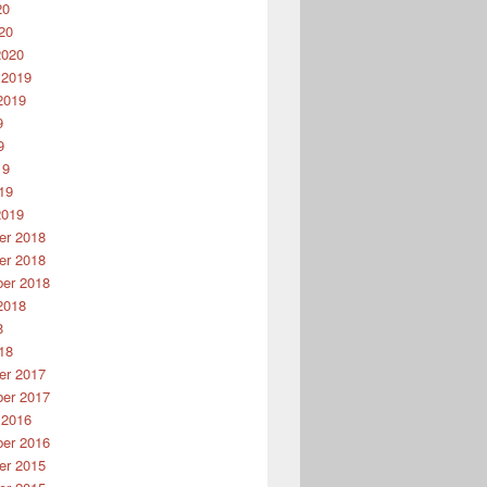
20
20
2020
 2019
2019
9
9
19
19
2019
r 2018
r 2018
er 2018
2018
8
18
r 2017
er 2017
 2016
er 2016
r 2015