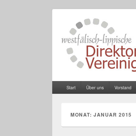
Westfälisch-L
Zusammenschluss von Schulleiterinnen
Primäres
Start
Über uns
Vorstand
Menü
MONAT:
JANUAR 2015