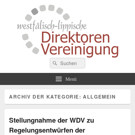
Westfälisch-Lippische
Suche
Zusammenschluss von Schulleiterinnen und Schulleitern der Gymnasien in
Suchen
Westfalen
nach:
Direktorenvereinigung
Menü
ARCHIV DER KATEGORIE:
ALLGEMEIN
Stellungnahme der WDV zu
Regelungsentwürfen der