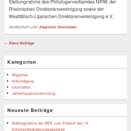
Stellungnahme des Philologenverbandes NRW, der
Rheinischen Direktorenvereinigung sowie der
Westfälisch-Lippischen Direktorenvereinigung e.V..
Veröffentlicht unter
Allgemein
,
Information
Beitragsnavigation
←
Ältere Beiträge
Primärer
Kategorien
Seitenleisten-
Widgetbereich
Allgemein
Ankündigung
Information
Jahreshauptversammlung
Neueste Beiträge
Stellungnahme der WDV zum Entwurf des 19.
Schulrechtsänderungsgesetzes