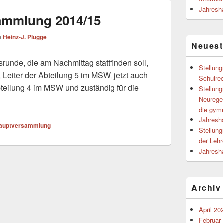
Jahresh
ammlung 2014/15
n
Heinz-J. Plugge
Neuest
srunde, die am Nachmittag stattfinden soll,
Stellun
 Leiter der Abteilung 5 im MSW, jetzt auch
Schulre
bteilung 4 im MSW und zuständig für die
Stellun
Neurege
die gym
Jahresh
auptversammlung
Stellun
der Lehr
Jahresh
Archiv
April 20
Februar