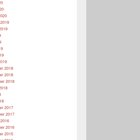
20
20
2020
 2019
2019
9
9
19
19
2019
r 2018
r 2018
er 2018
2018
8
18
r 2017
er 2017
 2016
er 2016
r 2015