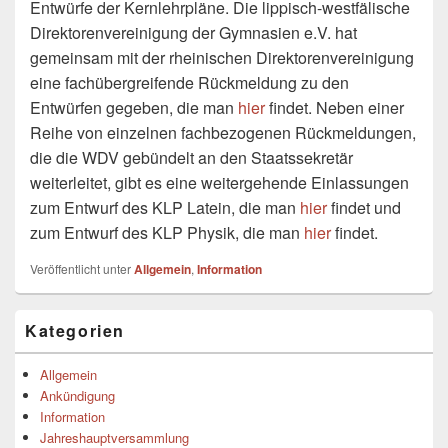
Entwürfe der Kernlehrpläne. Die lippisch-westfälische
Direktorenvereinigung der Gymnasien e.V. hat
gemeinsam mit der rheinischen Direktorenvereinigung
eine fachübergreifende Rückmeldung zu den
Entwürfen gegeben, die man
hier
findet. Neben einer
Reihe von einzelnen fachbezogenen Rückmeldungen,
die die WDV gebündelt an den Staatssekretär
weiterleitet, gibt es eine weitergehende Einlassungen
zum Entwurf des KLP Latein, die man
hier
findet und
zum Entwurf des KLP Physik, die man
hier
findet.
Veröffentlicht unter
Allgemein
,
Information
Primärer
Kategorien
Seitenleisten-
Widgetbereich
Allgemein
Ankündigung
Information
Jahreshauptversammlung