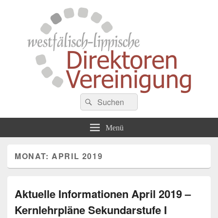
Westfälisch-Lippische
Suche
Zusammenschluss von Schulleiterinnen und Schulleitern der Gymnasien in
Suchen
Westfalen
nach:
Direktorenvereinigung
Menü
MONAT:
APRIL 2019
Aktuelle Informationen April 2019 –
Kernlehrpläne Sekundarstufe I