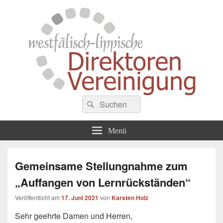
Westfälisch-Lippische
Suche
Zusammenschluss von Schulleiterinnen und Schulleitern der Gymnasien in
Suchen
Westfalen
nach:
Direktorenvereinigung
Menü
Gemeinsame Stellungnahme zum
„Auffangen von Lernrückständen“
Veröffentlicht am
17. Juni 2021
von
Karsten Holz
Sehr geehrte Damen und Herren,