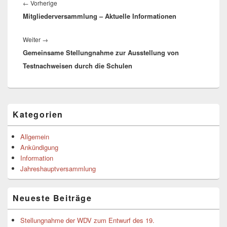
Vorheriger
←
Vorherige
Mitgliederversammlung – Aktuelle Informationen
Beitrag:
Nächster
Weiter
→
Gemeinsame Stellungnahme zur Ausstellung von
Beitrag:
Testnachweisen durch die Schulen
Primärer
Kategorien
Seitenleisten-
Widgetbereich
Allgemein
Ankündigung
Information
Jahreshauptversammlung
Neueste Beiträge
Stellungnahme der WDV zum Entwurf des 19.