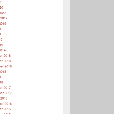
20
20
2020
 2019
2019
9
9
19
19
2019
r 2018
r 2018
er 2018
2018
8
18
r 2017
er 2017
 2016
er 2016
r 2015