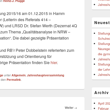
on
Heinz-J. Plugge
Jahresh
ung 2015/16 am 01.12.2015 in Hamm
r (Leiterin des Referats 414 –
Neuest
) und LRSD Dr. Stefan Werth (Dezernat 4Q
) zum Thema „Qualitätsanalyse in NRW –
Stellun
ation“. Die dabei gezeigte Präsentation
Schulre
Stellun
Neurege
d RB’r Peter Dobbelstein referierten zum
die gym
tützung und Orientierung für
Jahresh
rige Präsentation finden Sie
hier
.
Stellun
der Lehr
Jahresh
gge
unter
Allgemein
,
Jahreshauptversammlung
r den
Permalink
.
Archiv
April 20
Nächster
Weiter
→
Februar