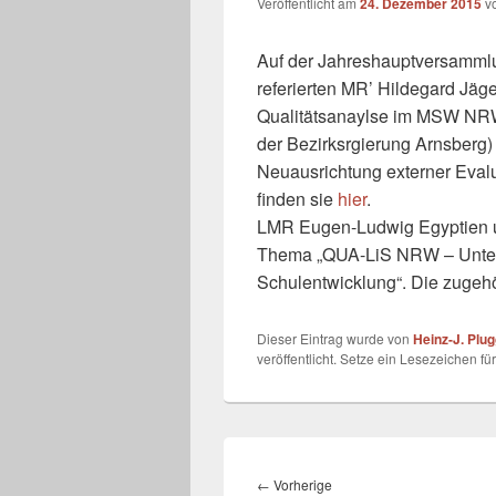
Veröffentlicht am
24. Dezember 2015
v
Auf der Jahreshauptversamml
referierten MR’ Hildegard Jäge
Qualitätsanaylse im MSW NRW
der Bezirksrgierung Arnsberg
Neuausrichtung externer Evalu
finden sie
hier
.
LMR Eugen-Ludwig Egyptien un
Thema „QUA-LiS NRW – Unters
Schulentwicklung“. Die zugehö
Dieser Eintrag wurde von
Heinz-J. Plu
veröffentlicht. Setze ein Lesezeichen fü
Beitragsnavigation
Vorheriger
←
Vorherige