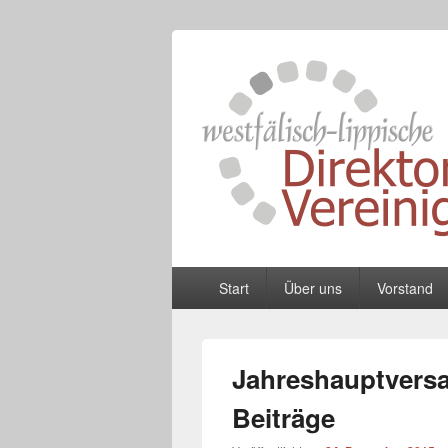
Westfälisch-L
Zusammenschluss von Schulleiterinnen
Primäres
Start
Über uns
Vorstand
Menü
Jahreshauptvers
Beiträge