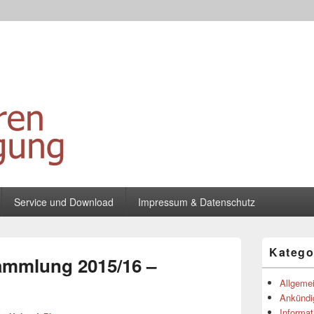
ippische Direktorenverein
 und Schulleitern der Gymnasien in Westfalen
Service und Download
Impressum & Datenschutz
Primärer
Katego
Seitenleisten
ammlung 2015/16 –
Widgetberei
Allgeme
Ankündi
Informat