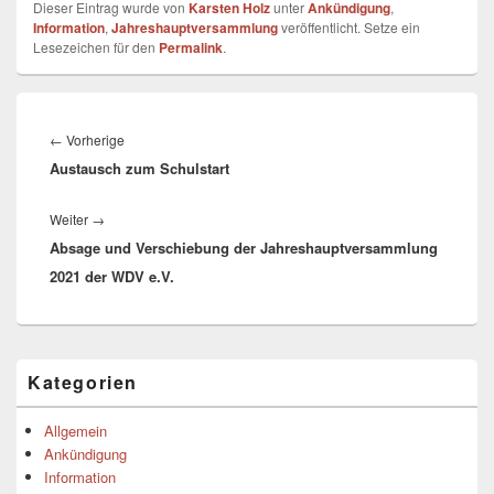
Dieser Eintrag wurde von
Karsten Holz
unter
Ankündigung
,
Information
,
Jahreshauptversammlung
veröffentlicht. Setze ein
Lesezeichen für den
Permalink
.
Beitragsnavigation
Vorheriger
←
Vorherige
Austausch zum Schulstart
Beitrag:
Nächster
Weiter
→
Absage und Verschiebung der Jahreshauptversammlung
Beitrag:
2021 der WDV e.V.
Primärer
Kategorien
Seitenleisten-
Widgetbereich
Allgemein
Ankündigung
Information