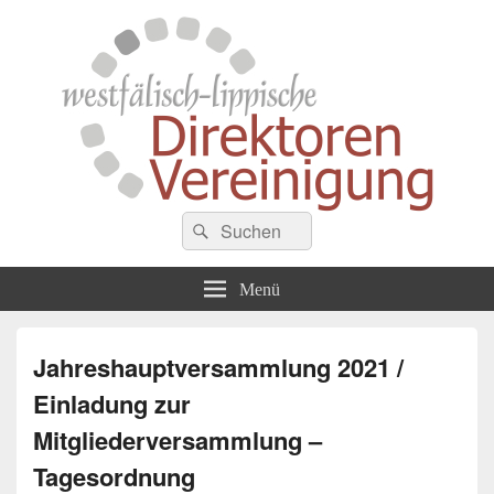
Westfälisch-Lippische
Suche
Zusammenschluss von Schulleiterinnen und Schulleitern der Gymnasien in
Suchen
Westfalen
nach:
Direktorenvereinigung
Menü
Jahreshauptversammlung 2021 /
Einladung zur
Mitgliederversammlung –
Tagesordnung