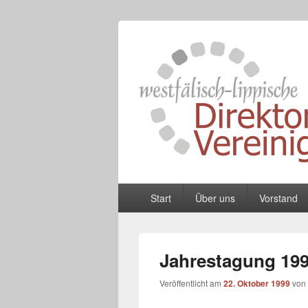
Westfälisch-L
Zusammenschluss von Schulleiterinnen
Primäres
Start
Über uns
Vorstand
Menü
Jahrestagung 19
Veröffentlicht am
22. Oktober 1999
von