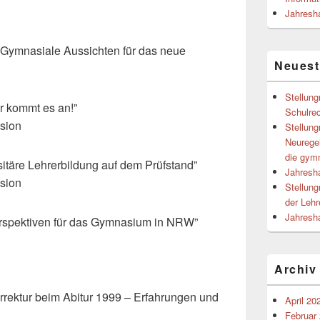
Jahresh
 „Gymnasiale Aussichten für das neue
Neuest
Stellun
er kommt es an!”
Schulre
sion
Stellun
Neurege
die gym
sitäre Lehrerbildung auf dem Prüfstand”
Jahresh
sion
Stellun
der Lehr
Jahresh
Perspektiven für das Gymnasium in NRW”
Archiv
rrektur beim Abitur 1999 – Erfahrungen und
April 20
Februar