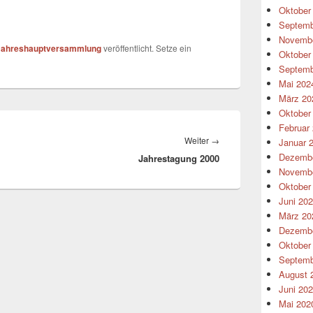
Oktober
Septemb
Novembe
Jahreshauptversammlung
veröffentlicht. Setze ein
Oktober
Septemb
Mai 202
März 20
Oktober
Februar
Nächster
Weiter
→
Januar 
Dezembe
Jahrestagung 2000
Beitrag:
Novembe
Oktober
Juni 20
März 20
Dezembe
Oktober
Septemb
August 
Juni 20
Mai 202