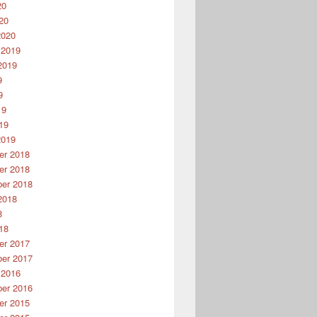
20
20
2020
 2019
2019
9
9
19
19
2019
r 2018
r 2018
er 2018
2018
8
18
r 2017
er 2017
 2016
er 2016
r 2015