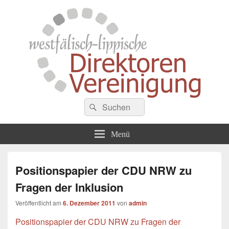
Westfälisch-Lippische
Suche
Zusammenschluss von Schulleiterinnen und Schulleitern der Gymnasien in
Suchen
Westfalen
nach:
Direktorenvereinigung
Menü
Positionspapier der CDU NRW zu
Fragen der Inklusion
Veröffentlicht am
6. Dezember 2011
von
admin
Positionspapier der CDU NRW zu Fragen der